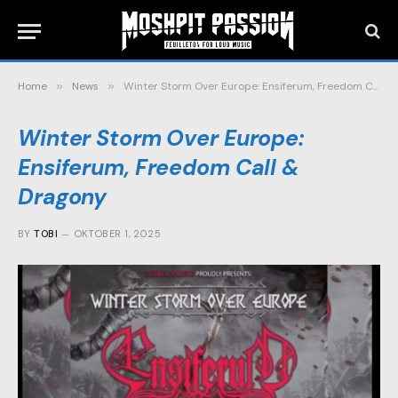
Home
»
News
»
Winter Storm Over Europe: Ensiferum, Freedom Call & Dragony
Winter Storm Over Europe:
Ensiferum, Freedom Call &
Dragony
BY
TOBI
OKTOBER 1, 2025