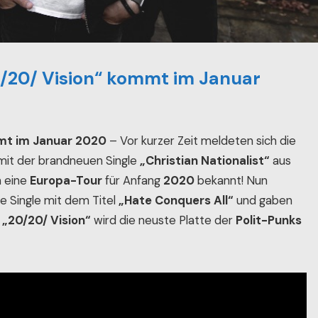
/20/ Vision“ kommt im Januar
mmt im Januar 2020
– Vor kurzer Zeit meldeten sich die
it der brandneuen Single
„Christian Nationalist“
aus
h eine
Europa-Tour
für Anfang
2020
bekannt! Nun
te Single mit dem Titel
„Hate Conquers All“
und gaben
!
„20/20/ Vision“
wird die neuste Platte der
Polit-Punks