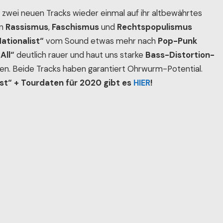
n zwei neuen Tracks wieder einmal auf ihr altbewährtes
en
Rassismus
,
Faschismus
und
Rechtspopulismus
Nationalist“
vom Sound etwas mehr nach
Pop-Punk
All“
deutlich rauer und haut uns starke
Bass-Distortion-
en. Beide Tracks haben garantiert Ohrwurm-Potential.
list“ + Tourdaten für 2020 gibt es
HIER
!