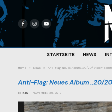
Facebook
Instagram
YouTube
STARTSEITE
NEWS
IN
Home
»
News
»
Anti-Flag: Neues Album „20/20/ Vision“ kom
Anti-Flag: Neues Album „20/2
BY
KJO
NOVEMBER 25, 2019