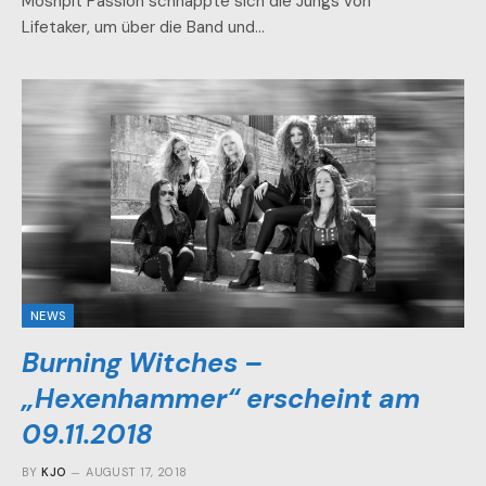
Moshpit Passion schnappte sich die Jungs von
Lifetaker, um über die Band und…
NEWS
Burning Witches –
„Hexenhammer“ erscheint am
09.11.2018
BY
KJO
AUGUST 17, 2018