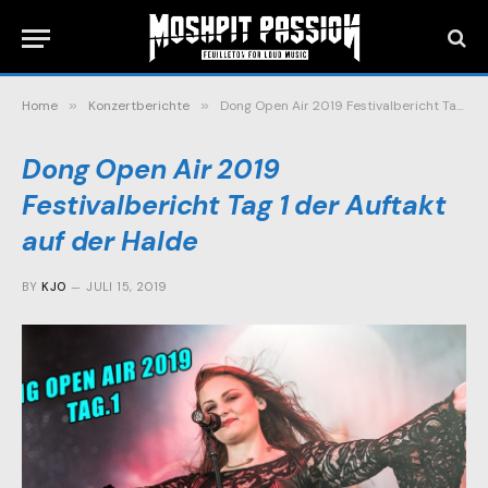
Home
»
Konzertberichte
»
Dong Open Air 2019 Festivalbericht Tag 1 der Auftakt auf der Halde
Dong Open Air 2019
Festivalbericht Tag 1 der Auftakt
auf der Halde
BY
KJO
JULI 15, 2019