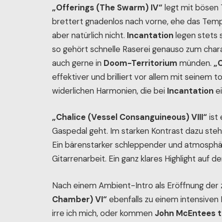
„Offerings (The Swarm) IV“
legt mit bösen 
brettert gnadenlos nach vorne, ehe das Tempo
aber natürlich nicht.
Incantation
legen stets 
so gehört schnelle Raserei genauso zum char
auch gerne in
Doom-Territorium
münden.
„C
effektiver und brilliert vor allem mit seinem
widerlichen Harmonien, die bei
Incantation
ei
„Chalice (Vessel Consanguineous) VIII“
ist
Gaspedal geht. Im starken Kontrast dazu ste
Ein bärenstarker schleppender und atmosph
Gitarrenarbeit. Ein ganz klares Highlight auf 
Nach einem Ambient-Intro als Eröffnung der 
Chamber) VI“
ebenfalls zu einem intensiven
irre ich mich, oder kommen
John McEntees t