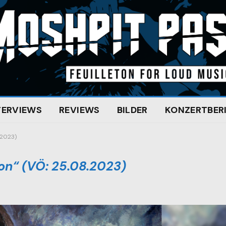
TERVIEWS
REVIEWS
BILDER
KONZERTBER
.2023)
ion“ (VÖ: 25.08.2023)