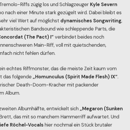
Tremolo-Riffs zügig los und Schlagzeuger
Kyle Severn
 nach einer Minute stark gezügelt wird. Dabei bleibt es
sehr viel Wert auf möglichst
dynamisches Songwriting
,
akteristischen Bandsound wie schleppende Parts, die
oncordat (The Pact) I“
verbindet beides noch
 tonnenschweren Main-Riff, voll mit quietschenden,
nfach nicht fehlen dürfen.
 ein echtes Riffmonster, das die meiste Zeit kaum vom
ht das folgende
„Homunculus (Spirit Made Flesh) IX“
.
ärischer Death-Doom-Kracher mit packender
dem Album.
zweiten Albumhälfte, entwickelt sich
„Megaron (Sunken
 Brett, das mit so manchem Hammerriff aufwartet. Und
iefe Röchel-Vocals
hier nochmal ein Stück brutaler