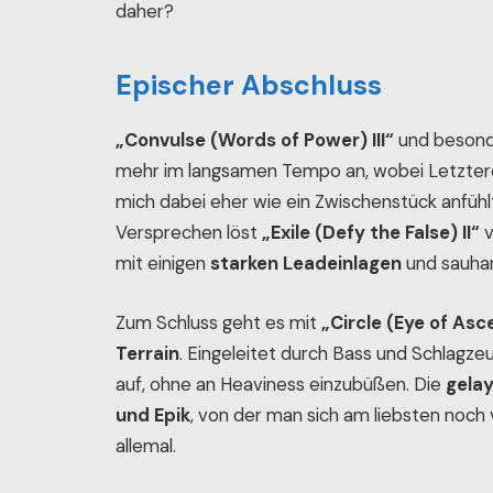
daher?
Epischer Abschluss
„Convulse (Words of Power) III“
und beson
mehr im langsamen Tempo an, wobei Letzterer
mich dabei eher wie ein Zwischenstück anfühlt
Versprechen löst
„Exile (Defy the False) II“
v
mit einigen
starken Leadeinlagen
und sauhar
Zum Schluss geht es mit
„Circle (Eye of Asc
Terrain
. Eingeleitet durch Bass und Schlagz
auf, ohne an Heaviness einzubüßen. Die
gela
und Epik
, von der man sich am liebsten noch 
allemal.