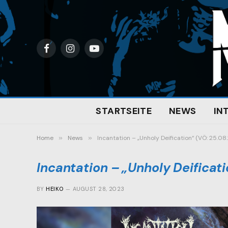
Facebook
Instagram
YouTube
STARTSEITE
NEWS
IN
Home
»
News
»
Incantation – „Unholy Deification“ (VÖ: 25.08
Incantation – „Unholy Deificat
BY
HEIKO
AUGUST 28, 2023