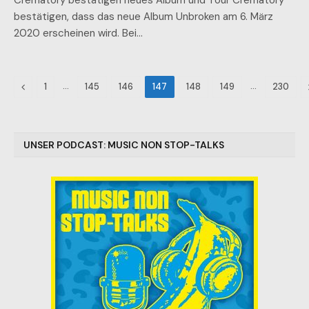
Crematory bestätigen neues Album und Tour Crematory
bestätigen, dass das neue Album Unbroken am 6. März
2020 erscheinen wird. Bei…
Previous
…
…
1
145
146
147
148
149
230
UNSER PODCAST: MUSIC NON STOP-TALKS