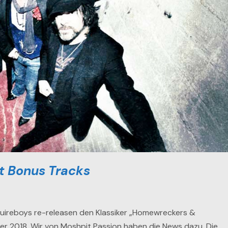
t Bonus Tracks
Quireboys re-releasen den Klassiker „Homewreckers &
er 2018. Wir von Moshpit Passion haben die News dazu. Die