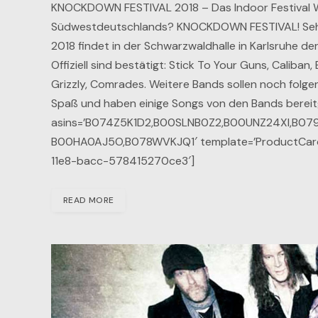
KNOCKDOWN FESTIVAL 2018 – Das Indoor Festival Wi
Südwestdeutschlands? KNOCKDOWN FESTIVAL! Sehr 
2018 findet in der Schwarzwaldhalle in Karlsruhe d
Offiziell sind bestätigt: Stick To Your Guns, Caliba
Grizzly, Comrades. Weitere Bands sollen noch folge
Spaß und haben einige Songs von den Bands bereitg
asins=’B074Z5K1D2,B00SLNB0Z2,B00UNZ24XI,B0
B00HA0AJ5O,B078WVKJQ1′ template=’ProductCarouse
11e8-bacc-578415270ce3′]
READ MORE