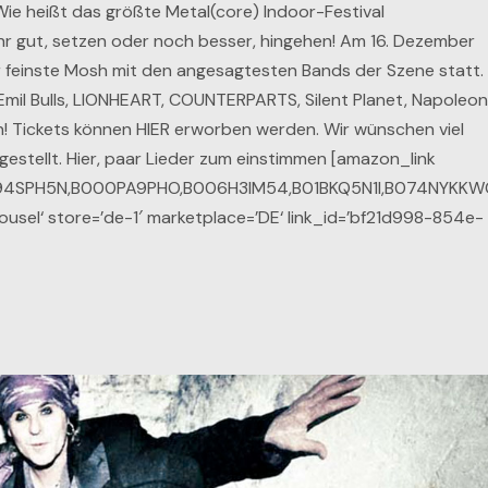
e heißt das größte Metal(core) Indoor-Festival
gut, setzen oder noch besser, hingehen! Am 16. Dezember
er feinste Mosh mit den angesagtesten Bands der Szene statt.
n, Emil Bulls, LIONHEART, COUNTERPARTS, Silent Planet, Napoleon
n! Tickets können HIER erworben werden. Wir wünschen viel
estellt. Hier, paar Lieder zum einstimmen [amazon_link
794SPH5N,B000PA9PHO,B006H3IM54,B01BKQ5N1I,B074NYKKW
l‘ store=’de-1′ marketplace=’DE‘ link_id=’bf21d998-854e-