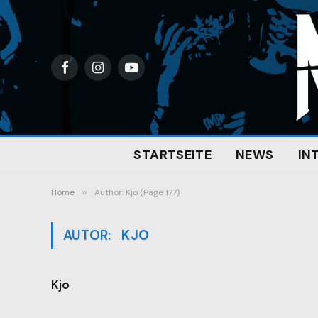
Facebook
Instagram
YouTube
STARTSEITE
NEWS
IN
Home
»
Author: Kjo (Page 177)
AUTOR:
KJO
Kjo