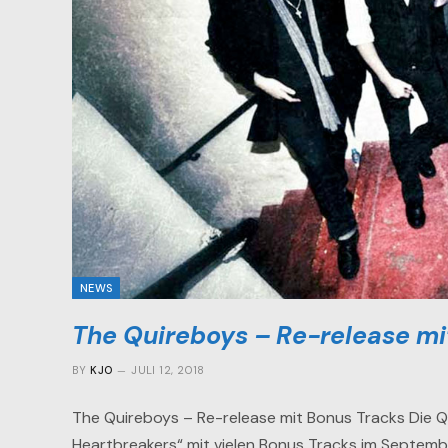
NEWS
The Quireboys – Re-release mi
BY
KJO
JULI 12, 2018
The Quireboys – Re-release mit Bonus Tracks Die 
Heartbreakers“ mit vielen Bonus Tracks im Septemb