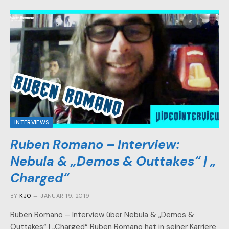
INTERVIEWS
Ruben Romano – Interview:
Nebula & „Demos & Outtakes“ | „
Charged“
BY
KJO
JANUAR 19, 2019
Ruben Romano – Interview über Nebula & „Demos &
Outtakes“ | „Charged“ Ruben Romano hat in seiner Karriere