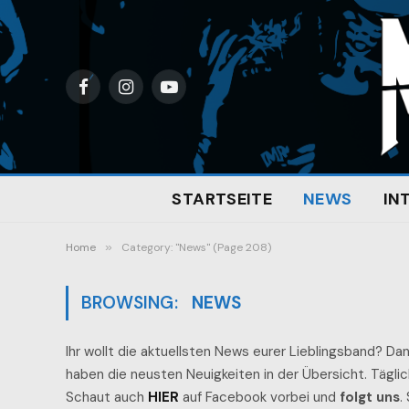
Facebook
Instagram
YouTube
STARTSEITE
NEWS
IN
Home
»
Category: "News" (Page 208)
BROWSING:
NEWS
Ihr wollt die aktuellsten News eurer Lieblingsband? Dann
haben die neusten Neuigkeiten in der Übersicht. Tägl
Schaut auch
HIER
auf Facebook vorbei und
folgt uns
.