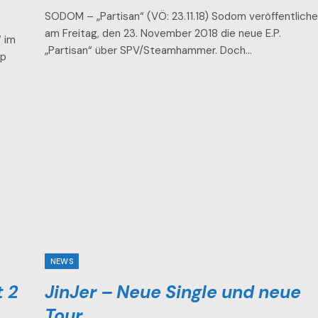
SODOM – „Partisan“ (VÖ: 23.11.18) Sodom veröffentlich
am Freitag, den 23. November 2018 die neue E.P.
 im
„Partisan“ über SPV/Steamhammer. Doch…
up
NEWS
t 2
JinJer – Neue Single und neue
Tour