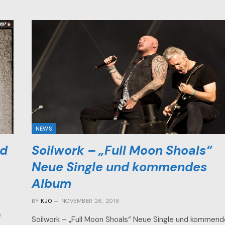
NEWS
nd
Soilwork – „Full Moon Shoals“
Neue Single und kommendes
Album
BY
KJO
NOVEMBER 26, 2018
e
Soilwork – „Full Moon Shoals“ Neue Single und kommen