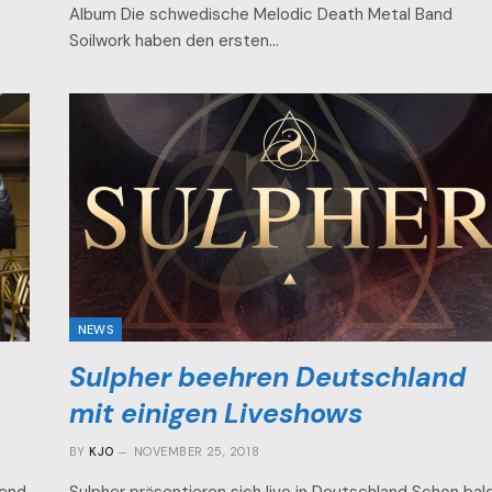
Album Die schwedische Melodic Death Metal Band
Soilwork haben den ersten…
NEWS
Sulpher beehren Deutschland
mit einigen Liveshows
BY
KJO
NOVEMBER 25, 2018