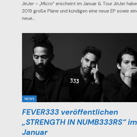
JinJer – „Micro“ erscheint im Januar & Tour JinJer hab
2019 große Pläne und kündigen eine neue EP sowie ein
neue…
NEWS
FEVER333 veröffentlichen
„STRENGTH IN NUMB333RS“ im
Januar