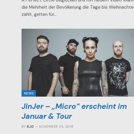
A Perfect Circle beglücken uns mit neuem Video Wäh
die Mehrheit der Bevölkerung die Tage bis Weihnachte
zählt, gelten für…
NEWS
JinJer – „Micro“ erscheint im
Januar & Tour
BY
KJO
NOVEMBER 25, 2018