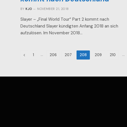
BY
KJO
NOVEMBER 21, 2018
Slayer – „Final World Tour“ Part 2 kommt nach
Deutschland Slayer kündigten Anfang 2018 an sich
aufzulösen. Im November 2018…
Previous
…
…
1
206
207
208
209
210