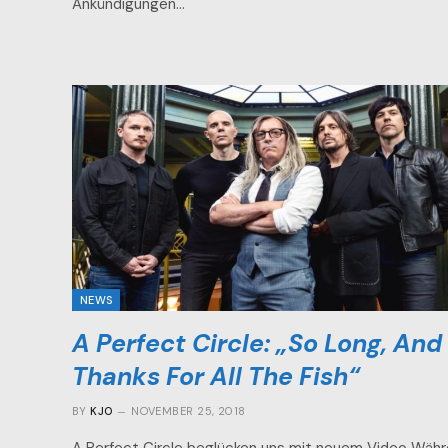
Ankündigungen…
NEWS
A Perfect Circle: „So Long, And
Thanks For All The Fish“
BY
KJO
NOVEMBER 25, 2018