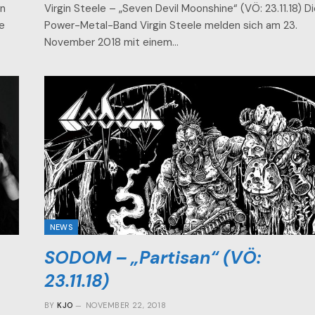
en
Virgin Steele – „Seven Devil Moonshine“ (VÖ: 23.11.18) D
e
Power-Metal-Band Virgin Steele melden sich am 23.
November 2018 mit einem…
NEWS
SODOM – „Partisan“ (VÖ:
23.11.18)
BY
KJO
NOVEMBER 22, 2018