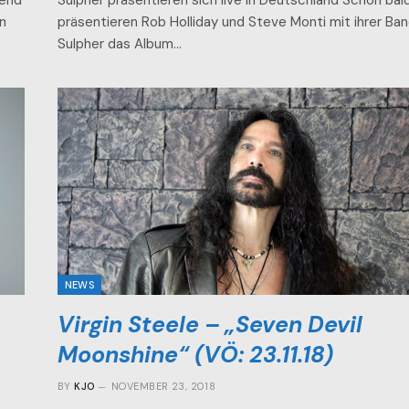
rend
Sulpher präsentieren sich live in Deutschland Schon bal
n
präsentieren Rob Holliday und Steve Monti mit ihrer Ba
Sulpher das Album…
NEWS
Virgin Steele – „Seven Devil
Moonshine“ (VÖ: 23.11.18)
BY
KJO
NOVEMBER 23, 2018