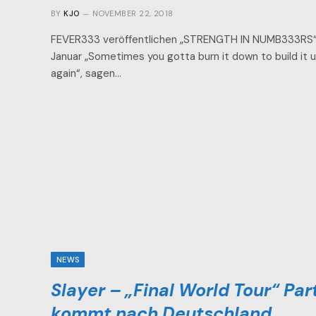
BY
KJO
NOVEMBER 22, 2018
FEVER333 veröffentlichen „STRENGTH IN NUMB333RS“
Januar „Sometimes you gotta burn it down to build it 
again“, sagen…
NEWS
Slayer – „Final World Tour“ Par
kommt nach Deutschland