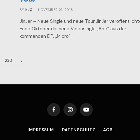
BY
KJO
NOVEMBER 21, 2018
JinJer – Neue Single und neue Tour JinJer veröffentlich
Ende Oktober die neue Videosingle „Ape“ aus der
kommenden E.P. „Micro“.…
Next
230
Facebook
Instagram
YouTube
IMPRESSUM
DATENSCHUTZ
AGB