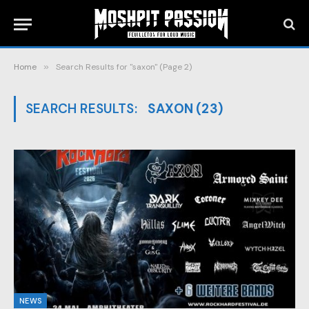
Home
»
Search Results for "saxon" (Page 2)
SEARCH RESULTS:
SAXON (23)
NEWS