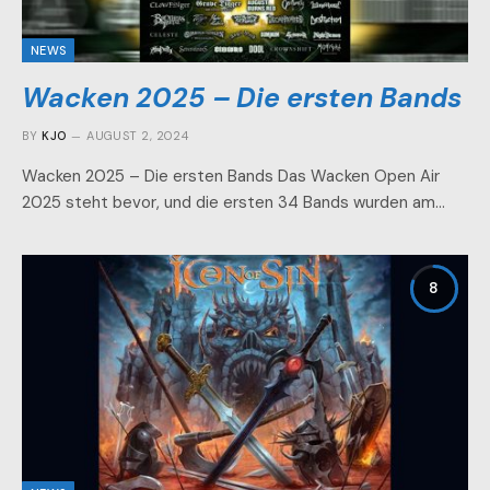
NEWS
Wacken 2025 – Die ersten Bands
BY
KJO
AUGUST 2, 2024
Wacken 2025 – Die ersten Bands Das Wacken Open Air
2025 steht bevor, und die ersten 34 Bands wurden am…
8