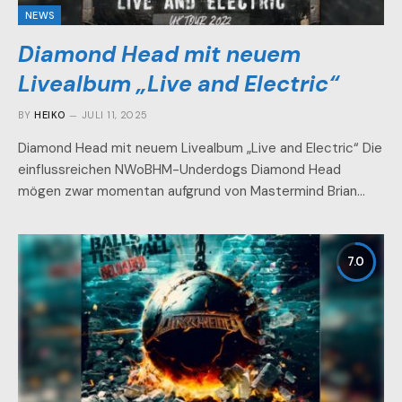
NEWS
Diamond Head mit neuem
Livealbum „Live and Electric“
BY
HEIKO
JULI 11, 2025
Diamond Head mit neuem Livealbum „Live and Electric“ Die
einflussreichen NWoBHM-Underdogs Diamond Head
mögen zwar momentan aufgrund von Mastermind Brian…
7.0