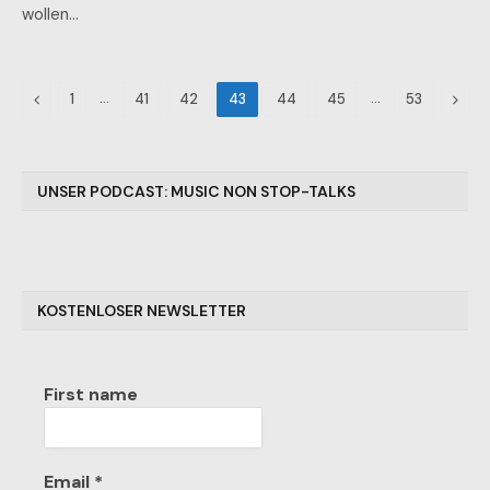
wollen…
Previous
…
…
Next
1
41
42
43
44
45
53
UNSER PODCAST: MUSIC NON STOP-TALKS
KOSTENLOSER NEWSLETTER
First name
Email
*